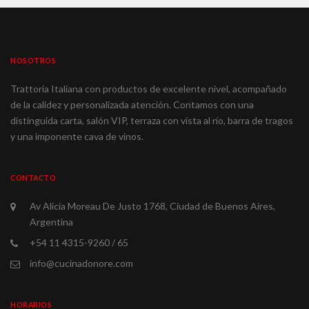
NOSOTROS
Trattoria Italiana con productos de excelente nivel, acompañado
de la calidez y personalizada atención. Contamos con una
distinguida carta, salón VIP, terraza con vista al río, barra de tragos
y una imponente cava de vinos.
CONTACTO
Av Alicia Moreau De Justo 1768, Ciudad de Buenos Aires,
Argentina
+54 11 4315-9260 / 65
info@cucinadonore.com
HORARIOS