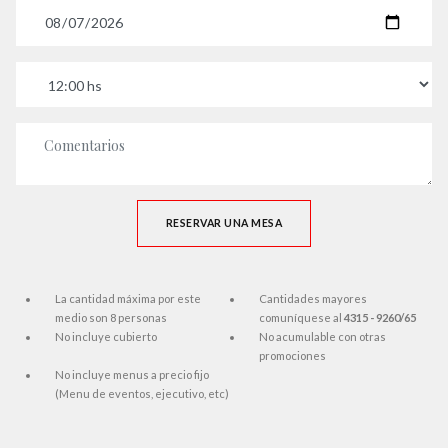
Fecha
Horario
Comentarios
RESERVAR UNA MESA
La cantidad máxima por este
Cantidades mayores
medio son 8 personas
comuníquese al
4315 - 9260/65
No incluye cubierto
No acumulable con otras
promociones
No incluye menus a precio fijo
(Menu de eventos, ejecutivo, etc)