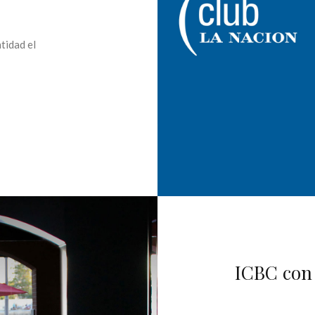
tidad el
ICBC co