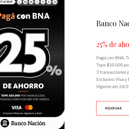
Banco Na
25% de aho
Pagá con BNA. To
Tope $50.000 por
3 transacciones p
Exclusivo Visa y 
Vigente del 24/
RESERVAR